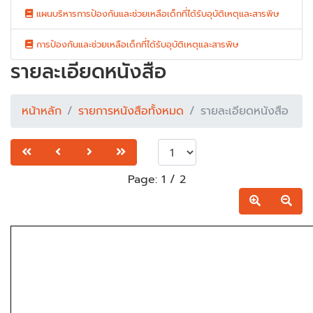
แผนบริหารการป้องกันและช่วยเหลือเด็กที่ได้รับอุบัติเหตุและสารพิษ
การป้องกันและช่วยเหลือเด็กที่ได้รับอุบัติเหตุและสารพิษ
รายละเอียดหนังสือ
หน้าหลัก
รายการหนังสือทั้งหมด
รายละเอียดหนังสือ
Page:
1
/
2