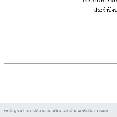
พบปัญหาด้านการใช้งานระบบติดต่อสำนักส่งเสริมวิชาการและ