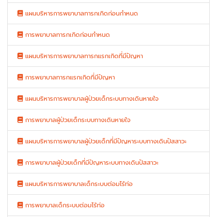
แผนบริหารการพยาบาลทารกเกิดก่อนกำหนด
การพยาบาลทารกเกิดก่อนกำหนด
แผนบริหารการพยาบาลทารกแรกเกิดที่มีปัญหา
การพยาบาลทารกแรกเกิดที่มีปัญหา
แผนบริหารการพยาบาลผู้ป่วยเด็กระบบทางเดินหายใจ
การพยาบาลผู้ป่วยเด็กระบบทางเดินหายใจ
แผนบริหารการพยาบาลผู้ป่วยเด็กที่มีปัญหาระบบทางเดินปัสสาวะ
การพยาบาลผู้ป่วยเด็กที่มีปัญหาระบบทางเดินปัสสาวะ
แผนบริหารการพยาบาลเด็กระบบต่อมไร้ท่อ
การพยาบาลเด็กระบบต่อมไร้ท่อ