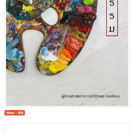
View : 413