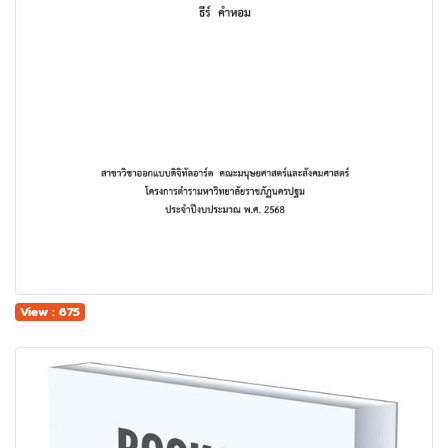
View : 675