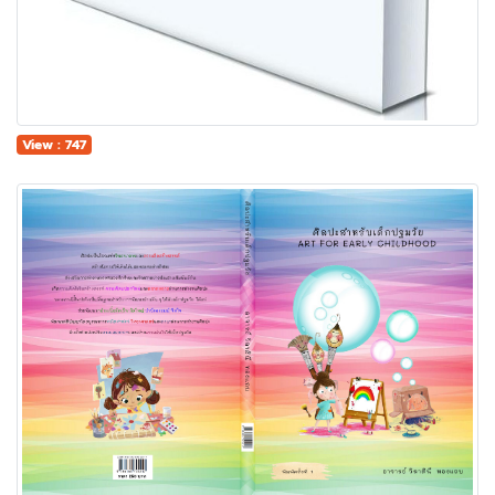
View : 747