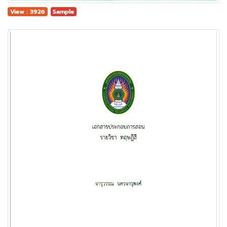
View : 3926
Sample