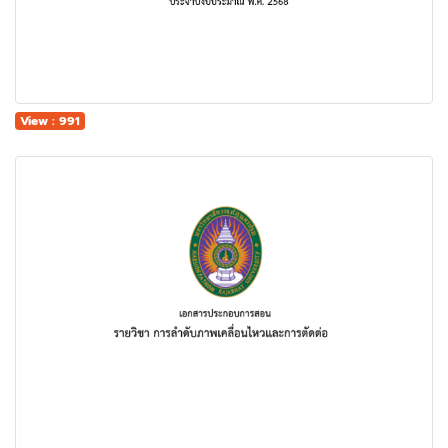
View : 991