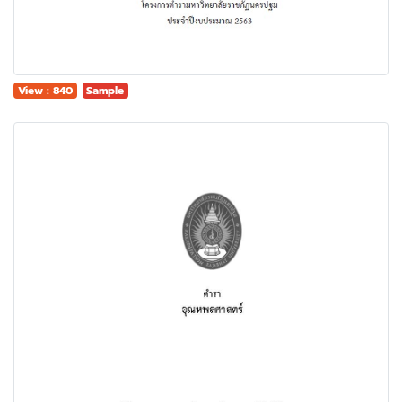
View : 840
Sample