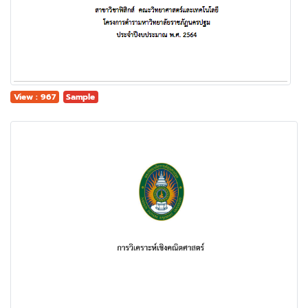
View : 967
Sample