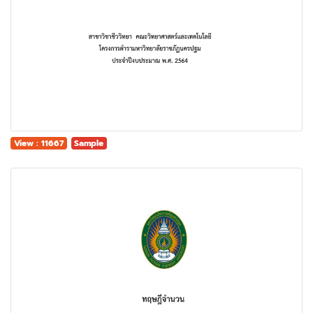
View : 11667
Sample