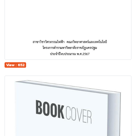
View : 652