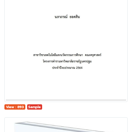
View : 893
Sample