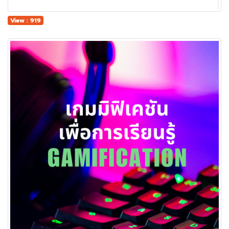
View : 919