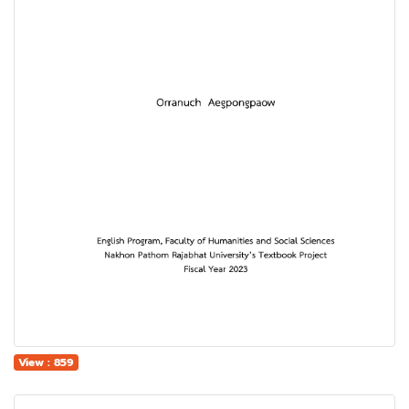
View : 859