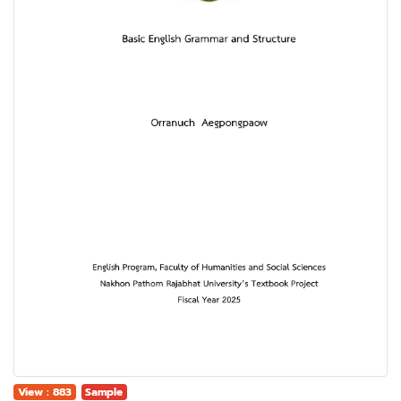
View : 883
Sample