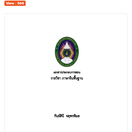
View : 566