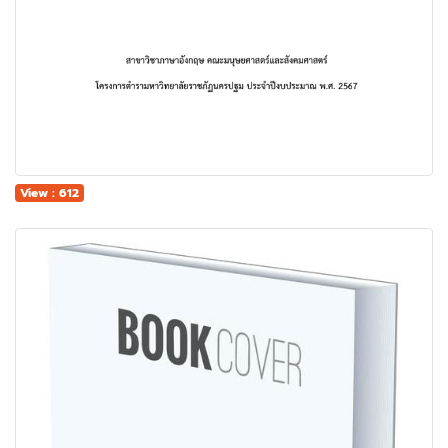
View : 612