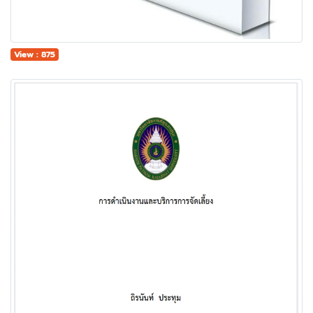
View : 875