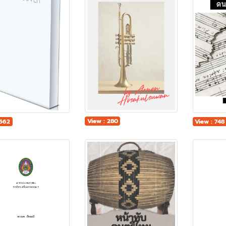
View : 280
View : 748
 562