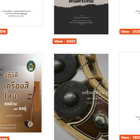
View : 312
 876
View : 2022
View : 155
 3146