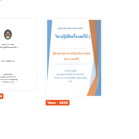
84
View : 4335