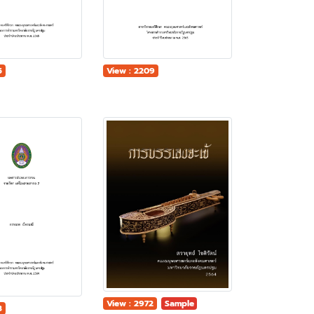
5
View : 2209
View : 2972
Sample
3