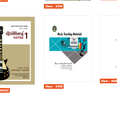
View : 2744
View : 40
View : 3705
 16622