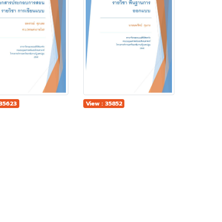
 35623
View : 35852