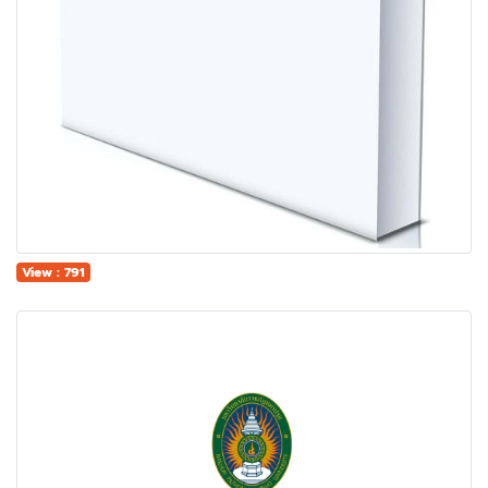
View : 791