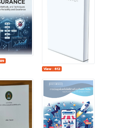
989
View : 612