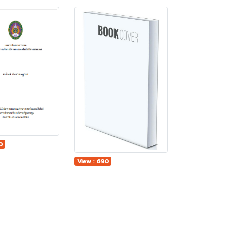
0
View : 690