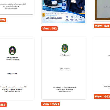
 529
View : 531
View : 512
View : 66
View : 1004
1136