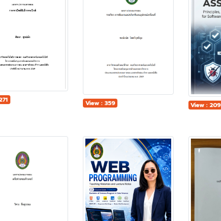
271
View : 359
View : 20