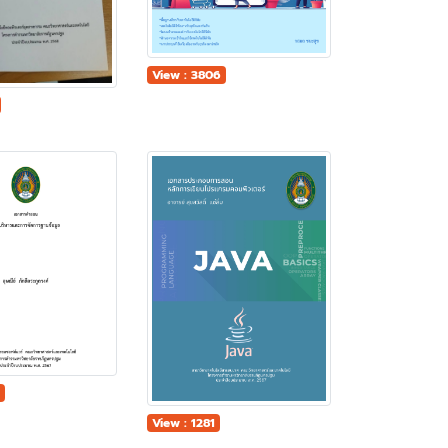
View : 3806
2
View : 1281