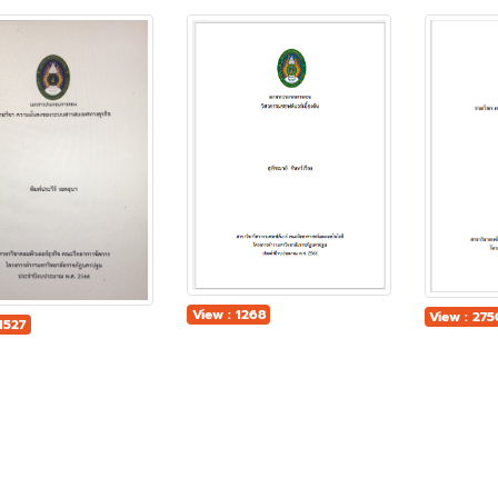
View : 1268
View : 275
1527